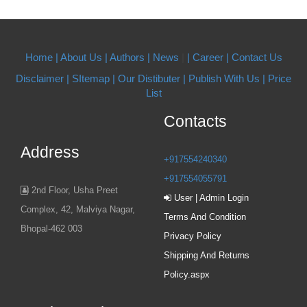
Home |
About Us
| Authors
| News
|
| Career
| Contact Us
Disclaimer |
SItemap |
Our Distibuter |
Publish With Us
| Price
List
Contacts
Address
+917554240340
+917554055791
2nd Floor, Usha Preet
User | Admin Login
Complex, 42, Malviya Nagar,
Terms And Condition
Bhopal-462 003
Privacy Policy
Shipping And Returns
Policy.aspx