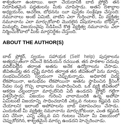
శాశ్వతంగా ఉంటాయి. అలా చేయడానికి బాబ్ ప్రోక్టర్ తన
నిరూపితమైన పద్ధతులను మీకు చూపిస్తాడు. అతని దశాబ్దాల
అధ్యయనం, ఆచరణ, బోధనను యీ పుస్తకం సంశ్లేషణ చేస్తుంది:
నమూనాలు అంటే ఏమిటి, వాటిని ఎలా గుర్తించాలి, మీ వ్యక్తిత్వ
నమూనాను ఎలా మార్చుకోవాలి మొదలైన విషయాలను బోధిస్తూ,
మిమ్మల్ని విజయంవైపు నడిపించే కొత్త వ్యక్తిత్వ నమూనాను ఎలా
నిర్మించుకోవాలో మీకు మార్గనిర్దేశం చేస్తుంది.
ABOUT THE AUTHOR(S)
బాబ్ ప్రోక్టర్, స్వయం సహాయక (Self help) పుస్తకాలను
అత్యద్భుతంగా రచించే కెనడియన్ రచయిత. తన పాఠశాల చదువు
వదిలిపెట్టిన తర్వాత అతను అనేక ఉద్యోగాలను చేసాడు.
జీవితంపట్ల తన దృష్టి మారిన తర్వాత తన జీవితంలో పెను మార్పు
సంభవించినదని స్వయంగా చెప్పుకున్నాడు. అధికారిక విద్య
లేకపోయినా, అనుభవం లేకపోయినా అతను స్థాపించిన క్లీనింగ్
సేవల సంస్థ గొప్ప లాభాలను సంపాదించింది. ఒక వ్యక్తి జీవితంలో
ఆకర్షణ చట్టంద్వారా మార్చలేనిది ఏదీ ఉండదని ప్రోక్టర్ గట్టిగా
విశ్వసిస్తాడు. విజయం గురించి చాలామందికి ఉన్న అపోహ
ఏమిటంటే విజయాన్ని సాధించడానికి ఎక్కువ గంటలు కష్టపడి పని
చేయాలని! ఇలాంటి అపోహలను బాబ్ పటాపంచలు చేసాడు.
ఎందుకంటే మీ వ్యక్తిత్వ నమూనాను మార్చుకోకుండా, ఎంత కష్టపడి
పని చేసినా, ఎన్ని ఎక్కువ పని గంటలు చేసినా మీ విజయంలో
చెప్పుకోదగిన, శాశ్వతమైన మార్పు ఉండదని హెచ్చరించాడు.