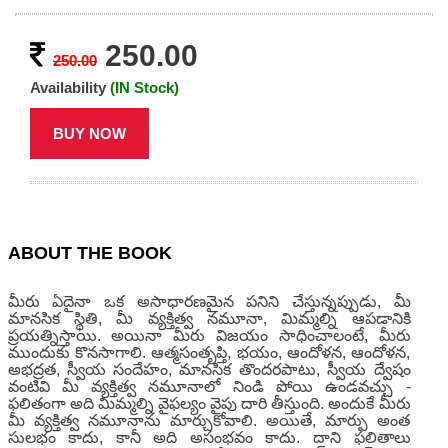
250.00
250.00
Availability
(IN Stock)
BUY NOW
ABOUT THE BOOK
మీరు ఏదైనా ఒక అసాధారణమైన పనిని చేస్తున్నప్పుడు, మీ
మానసిక స్థితి, మీ వ్యక్తిత్వ నమూనా, మిమ్మల్ని ఆపడానికి
ప్రయత్నిస్తాయి. అయినా మీరు విజయం సాధించాలంటే, మీరు
ముందుకు కొనసాగాలి. ఆత్మసంతృప్తి, భయం, ఆందోళన, ఆందోళన,
అభద్రత, స్వీయ సందేహం, మానసిక తొందరపాటు, స్వీయ ద్వేషం
వంటివి మీ వ్యక్తిత్వ నమూనాలో నిండి పోయి ఉండవచ్చు -
ఫలితంగా అది మిమ్మల్ని వైఫల్యం వైపు దారి తీస్తుంది. అందుకే మీరు
మీ వ్యక్తిత్వ నమూనాను మార్చుకోవాలి. అయితే, మార్పు అంత
సులభం కాదు, కానీ అది అసంభవం కాదు. దాని ఫలితాలు