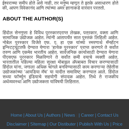
ईश्वराच्या समीप होते असे नाही, तर मनुष्य म्हणून ते इतके असाधारण होते
की, आपण विवेकानंद आणि त्यांच्या अमर ज्ञानाकडे वारंवार परततो.
ABOUT THE AUTHOR(S)
हिंदोल सेनगुप्ता हे विविध पुरस्कारप्राप्त लेखक, पत्रकार, वक्ता आणि
सामाजिक उद्योजक आहेत. त्यांनी आतापर्यंत सात पुस्तकं लिहिली आहेत.
नोबेल पुरस्कार विजेते एफ. ए. हा एक यांच्या स्मरणार्थ मॅनहॅटन
इन्स्टिट्यूटतर्फे देण्यात येणारा ‘हायेक पुरस्कार‌’ प्राप्त करणारे ते सर्वांत
तरुण आणि एकमेव भारतीय आहेत. सार्वजनिक कार्यासाठी देण्यात येणारा
पीएसएफ पुरस्कार मिळविणारे ते सर्वांत कमी वयाचे व्यक्ती आहेत.
भारतातील पहिल्या महिला सुरक्षा मोबाइल ॲपबाबत विचार करण्यासाठी
हिंदोल यांना, जगाला अधिक चांगले बनविण्यासाठी काम करणाऱ्या तेहेतीस
उद्योजकांच्या ‘आयडिया मॅच‌’ या यादीत समाविष्ट करण्यात आले. हिंदोल
सध्या फॉर्च्युन इंडियाचे सहयोगी संपादक आहेत. तिथे ते राजकीय
अर्थव्यवस्था आणि उद्योजकता यांविषयी लिहितात.
Home |
About Us
| Authors
| News
|
| Career
| Contact Us
Disclaimer |
SItemap |
Our Distibuter |
Publish With Us
| Price