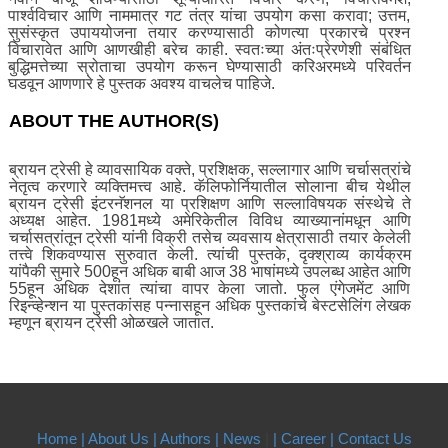
पार्श्वविचार आणि नाममात्र गट तंत्र यांचा उपयोग कसा करावा; उत्तम,
सुसंस्कृत उपाययोजना तयार करण्यासाठी कोणत्या प्रकारचे प्रश्न
विचारावेत आणि आणखीही बरेच काही. स्वतःच्या अंतःप्रेरणेशी संबंधित
बुद्धिमत्तेच्या स्रोताचा उपयोग करून घेण्यासाठी करिअरमध्ये परिवर्तन
घडवून आणणारे हे पुस्तक अवश्य वाचलेच पाहिजे.
ABOUT THE AUTHOR(S)
ब्रायन ट्रेसी हे व्यावसायिक वक्ते, प्रशिक्षक, सल्लागार आणि चर्चासत्रांचे
नेतृत्व करणारे व्यक्तिमत्त्व आहे. कॅलिफोर्नियातील सोलाना बीच येथील
ब्रायन ट्रेसी इंटरनॅशनल या प्रशिक्षण आणि सल्लाविषयक संस्थेचे ते
अध्यक्ष आहेत. 1981मध्ये अमेरिकेतील विविध व्याख्यानांमधून आणि
चर्चासत्रांतून ट्रेसी यांनी विक्री तसेच व्यवसाय क्षेत्रासाठी तयार केलेली
तत्त्वे शिकवण्यास सुरुवात केली. त्यांची पुस्तके, दृक्श्राव्य कार्यक्रम
यांपैकी सुमारे 500हून अधिक बाबी आज 38 भाषांमध्ये उपलब्ध आहेत आणि
55हून अधिक देशांत त्यांचा वापर केला जातो. फुल एंगेजमेंट आणि
रिइन्व्हेन्शन या पुस्तकांसह पन्नासहून अधिक पुस्तकांचे बेस्टसेलिंग लेखक
म्हणून ब्रायन ट्रेसी ओळखले जातात.
Home |
About Us
| Authors
| News
|
| Career
| Contact Us