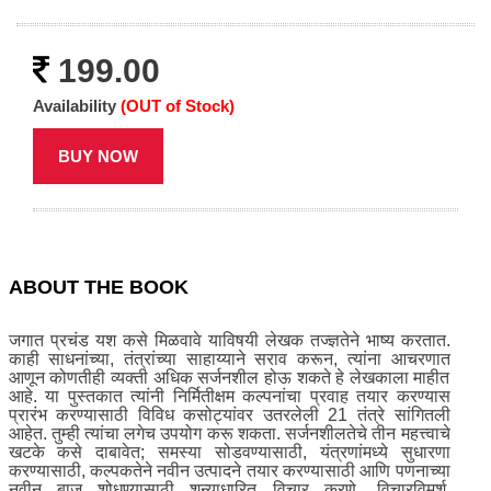
199.00
Availability
(OUT of Stock)
BUY NOW
ABOUT THE BOOK
जगात प्रचंड यश कसे मिळवावे याविषयी लेखक तज्ज्ञतेने भाष्य करतात.
काही साधनांच्या, तंत्रांच्या साहाय्याने सराव करून, त्यांना आचरणात
आणून कोणतीही व्यक्ती अधिक सर्जनशील होऊ शकते हे लेखकाला माहीत
आहे. या पुस्तकात त्यांनी निर्मितीक्षम कल्पनांचा प्रवाह तयार करण्यास
प्रारंभ करण्यासाठी विविध कसोट्यांवर उतरलेली 21 तंत्रे सांगितली
आहेत. तुम्ही त्यांचा लगेच उपयोग करू शकता. सर्जनशीलतेचे तीन महत्त्वाचे
खटके कसे दाबावेत; समस्या सोडवण्यासाठी, यंत्रणांमध्ये सुधारणा
करण्यासाठी, कल्पकतेने नवीन उत्पादने तयार करण्यासाठी आणि पणनाच्या
नवीन बाजू शोधण्यासाठी शून्याधारित विचार करणे, विचारविमर्श,