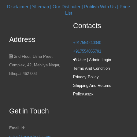
Disclaimer |
SItemap |
Our Distibuter |
Publish With Us
| Price
List
Contacts
Address
+917554240340
+917554055791
2nd Floor, Usha Preet
User | Admin Login
Complex, 42, Malviya Nagar,
Terms And Condition
Bhopal-462 003
Privacy Policy
Shipping And Returns
Policy.aspx
Get in Touch
Email Id:
sales@manjulindia.com