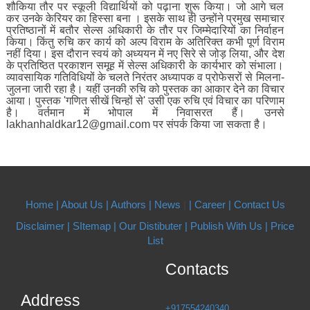
शौकिया तौर पर स्कूली विद्यार्थियों को पढ़ाना शुरू किया। जो आगे चल
कर उनके केरियर का हिस्सा बना । इसके साथ ही उन्होंने प्रमुख समाचार
प्रतिष्ठानों में बतौर सेल्स अधिकारी के तौर पर जिम्मेदारियों का निर्वाहन
किया। किंतु रुचि कर कार्य को अल्प विराम के अतिरिक्त कभी पूर्ण विराम
नहीं दिया। इस दौरान स्वयं को अध्ययन में नए सिरे से जोड़ लिया, और देश
के प्रतिष्ठित प्रकाशन समूह में सेल्स अधिकारी के कार्यभार को संभाला।
व्यावसायिक गतिविधियों के चलते निरंतर अध्यापक व प्रोफेसरों से मिलना-
जुलना जारी रहा है। यहीं उनकी रुचि को पुस्तक का आकार देने का विचार
आया। पुस्तक 'गणित सीखें चिन्हों से' उसी एक रुचि एवं विचार का परिणाम
है। वर्तमान में भोपाल में निवासरत हैं। उनसे
lakhanhaldkar12@gmail.com पर संपर्क किया जा सकता है।
Home |
About Us
| Authors
| News
|
| Career
| Contact Us
Disclaimer |
SItemap |
Our Distibuter |
Publish With Us
| Price
List
Contacts
Address
+917554240340