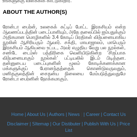
உங்களுக்கு விளக்கிக் காட்டுகிறார்.
ABOUT THE AUTHOR(S)
ரோன்டா பைர்ன், உலகைக் கட்டிப் போட்ட இரகசியம் என்ற
ஆவணப்படத்தின் படைப்பாளியும், அதே தலைப்பில் ஐம்பதுக்கும்
அதிகமான மொழிகளில் 3.4 கோடிப் பிரதிகள் விற்பனையாகிய
நூலின் ஆசிரியரும் ஆவார். சக்தி, மாயாஜாலம், மாபெரும்
இரகசியம் ஆகியவை உட்பட, அவர் எழுதிய வேறு பல நூல்கள்,
சண்டே டைம்ஸ் பத்திரிகை வெளியிடுகின்ற ‘சிறப்பாக
விற்பனையாகும் நூல்கள்’ பட்டியலில் இடம் பிடித்தன.
தன்னுடைய படைப்புகளின் மூலம் கோடிக்கணக்கான
மக்களுக்குப் பேரானந்தத்தைக் கொண்டுவருவதும்,
மனிதகுலத்தின் சைதன்ய நிலையை மேம்படுத்துவதுமே
ரோன்டா பைர்னின் நோக்கமாகும்.
Home |
About Us
| Authors
| News
|
| Career
| Contact Us
Disclaimer |
SItemap |
Our Distibuter |
Publish With Us
| Price
List