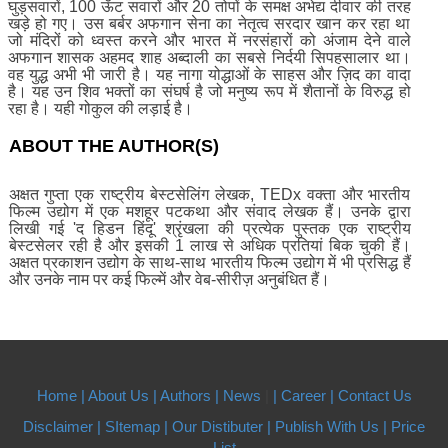
घुड़सवारों, 100 ऊँट सवारों और 20 तोपों के समक्ष अभेद्य दीवार की तरह
खड़े हो गए। उस बर्बर अफगान सेना का नेतृत्व सरदार खान कर रहा था
जो मंदिरों को ध्वस्त करने और भारत में नरसंहारों को अंजाम देने वाले
अफगान शासक अहमद शाह अब्दाली का सबसे निर्दयी सिपहसालार था।
वह युद्ध अभी भी जारी है। यह नागा योद्धाओं के साहस और ज़िद का वादा
है। यह उन शिव भक्तों का संघर्ष है जो मनुष्य रूप में शैतानों के विरुद्ध हो
रहा है। यही गोकुल की लड़ाई है।
ABOUT THE AUTHOR(S)
अक्षत गुप्ता एक राष्ट्रीय बेस्टसेलिंग लेखक, TEDx वक्ता और भारतीय
फिल्म उद्योग में एक मशहूर पटकथा और संवाद लेखक हैं। उनके द्वारा
लिखी गई 'द हिडन हिंदू' श्रृंखला की प्रत्येक पुस्तक एक राष्ट्रीय
बेस्टसेलर रही है और इसकी 1 लाख से अधिक प्रतियां बिक चुकी हैं।
अक्षत प्रकाशन उद्योग के साथ-साथ भारतीय फिल्म उद्योग में भी प्रसिद्ध हैं
और उनके नाम पर कई फिल्में और वेब-सीरीज़ अनुबंधित हैं।
Home |
About Us
| Authors
| News
|
| Career
| Contact Us
Disclaimer |
SItemap |
Our Distibuter |
Publish With Us
| Price
List